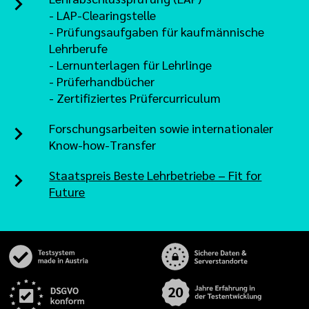
- LAP-Clearingstelle
- Prüfungsaufgaben für kaufmännische
Lehrberufe
- Lernunterlagen für Lehrlinge
- Prüferhandbücher
- Zertifiziertes Prüfercurriculum
Forschungsarbeiten sowie internationaler
Know-how-Transfer
Staatspreis Beste Lehrbetriebe – Fit for
Future