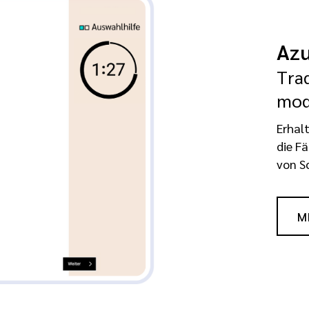
Azu
Tra
mod
Erhal
die F
von S
M