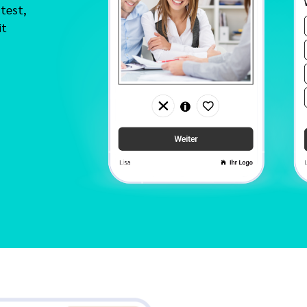
test,
it