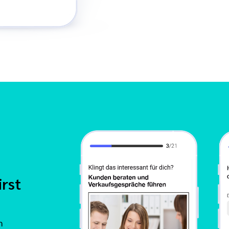
rst
m