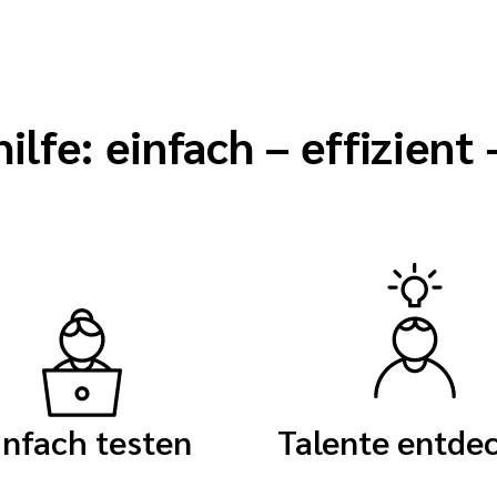
lfe: einfach – effizient 
infach testen
Talente entde