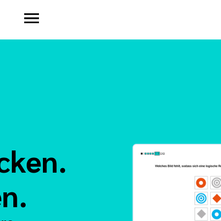
cken.
en.